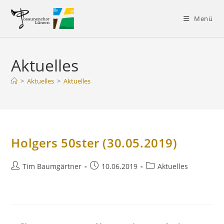
Zum
Inhalt
Menü
springen
Aktuelles
>
Aktuelles
>
Aktuelles
Holgers 50ster (30.05.2019)
Beitrags-
Beitrag
Beitrags-
Tim Baumgärtner
10.06.2019
Aktuelles
Autor:
veröffentlicht:
Kategorie: