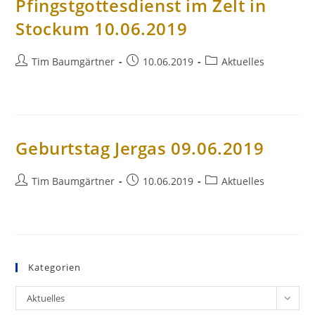
Pfingstgottesdienst im Zelt in
Stockum 10.06.2019
Beitrags-
Beitrag
Beitrags-
Tim Baumgärtner
10.06.2019
Aktuelles
Autor:
veröffentlicht:
Kategorie:
Geburtstag Jergas 09.06.2019
Beitrags-
Beitrag
Beitrags-
Tim Baumgärtner
10.06.2019
Aktuelles
Autor:
veröffentlicht:
Kategorie:
Kategorien
Kategorien
Aktuelles