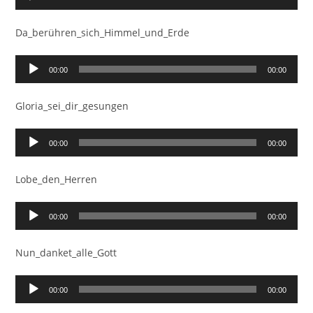
Player
Da_berühren_sich_Himmel_und_Erde
Audio-
00:00
00:00
Player
Gloria_sei_dir_gesungen
Audio-
00:00
00:00
Player
Lobe_den_Herren
Audio-
00:00
00:00
Player
Nun_danket_alle_Gott
Audio-
00:00
00:00
Player