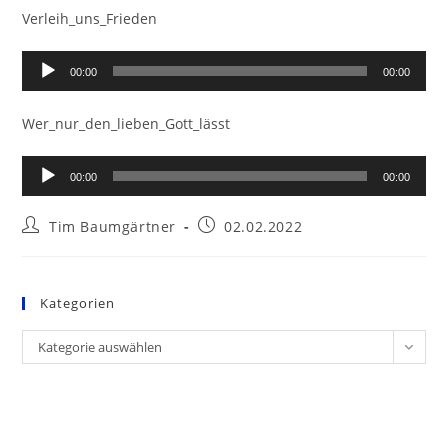
Verleih_uns_Frieden
Audio-
00:00
00:00
Player
Wer_nur_den_lieben_Gott_lässt
Audio-
00:00
00:00
Player
Beitrags-
Beitrag
Tim Baumgärtner
02.02.2022
Autor:
veröffentlicht:
Kategorien
Kategorien
Kategorie auswählen