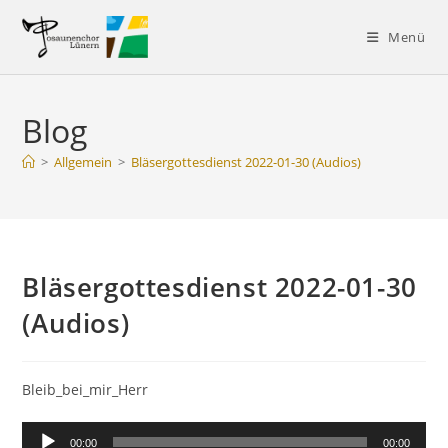
Zum
Inhalt
Menü
springen
Blog
>
Allgemein
>
Bläsergottesdienst 2022-01-30 (Audios)
Bläsergottesdienst 2022-01-30
(Audios)
Bleib_bei_mir_Herr
Audio-
00:00
00:00